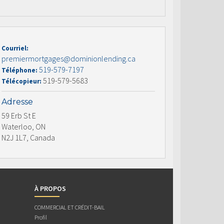
Courriel:
premiermortgages@dominionlending.ca
519-579-7197
Téléphone:
519-579-5683
Télécopieur:
Adresse
59 Erb St E
Waterloo, ON
N2J 1L7, Canada
À PROPOS
COMMERCIAL ET CRÉDIT-BAIL
Profil