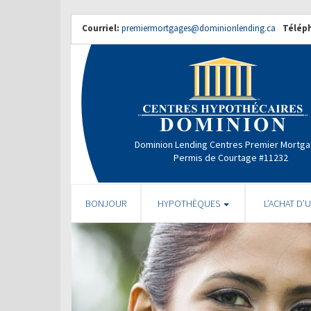
Courriel:
premiermortgages@dominionlending.ca
Télép
Dominion Lending Centres Premier Mortg
Permis de Courtage #11232
BONJOUR
HYPOTHÈQUES
L’ACHAT D’