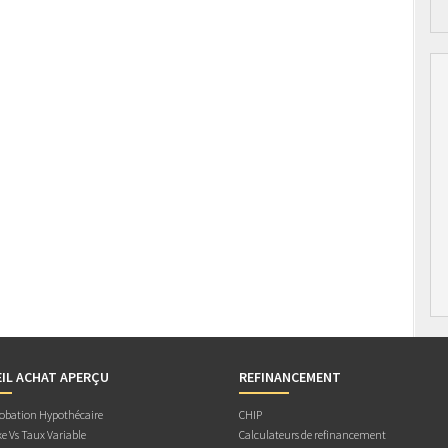
IL ACHAT APERÇU
REFINANCEMENT
obation Hypothécaire
CHIP
e Vs Taux Variable
Calculateurs de refinancement